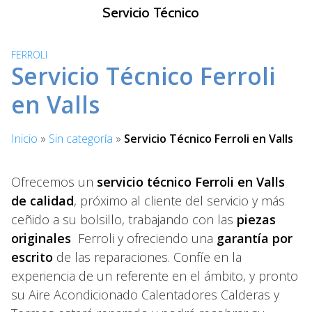
S
Servicio Técnico
a
l
FERROLI
t
Servicio Técnico Ferroli
a
r
en Valls
a
l
Inicio
»
Sin categoría
»
Servicio Técnico Ferroli en Valls
c
o
n
Ofrecemos un
servicio técnico Ferroli en Valls
t
de calidad
, próximo al cliente del servicio y más
e
ceñido a su bolsillo, trabajando con las
piezas
n
originales
Ferroli y ofreciendo una
garantía por
i
escrito
de las reparaciones. Confíe en la
d
experiencia de un referente en el ámbito, y pronto
o
su Aire Acondicionado Calentadores Calderas y