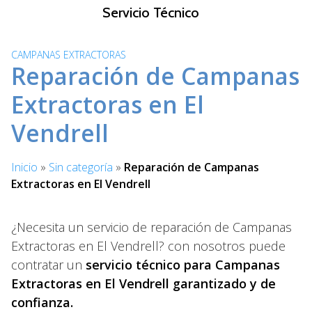
S
Servicio Técnico
a
l
CAMPANAS EXTRACTORAS
t
Reparación de Campanas
a
r
Extractoras en El
a
Vendrell
l
c
o
Inicio
»
Sin categoría
»
Reparación de Campanas
n
Extractoras en El Vendrell
t
e
n
¿Necesita un servicio de reparación de Campanas
i
Extractoras en El Vendrell? con nosotros puede
d
contratar un
servicio técnico para Campanas
o
Extractoras en El Vendrell garantizado y de
confianza.