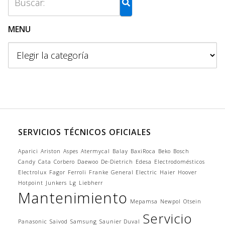
MENU
M
e
n
u
SERVICIOS TÉCNICOS OFICIALES
Aparici
Ariston
Aspes
Atermycal
Balay
BaxiRoca
Beko
Bosch
Candy
Cata
Corbero
Daewoo
De-Dietrich
Edesa
Electrodomésticos
Electrolux
Fagor
Ferroli
Franke
General Electric
Haier
Hoover
Hotpoint
Junkers
Lg
Liebherr
Mantenimiento
Mepamsa
Newpol
Otsein
Servicio
Panasonic
Saivod
Samsung
Saunier Duval