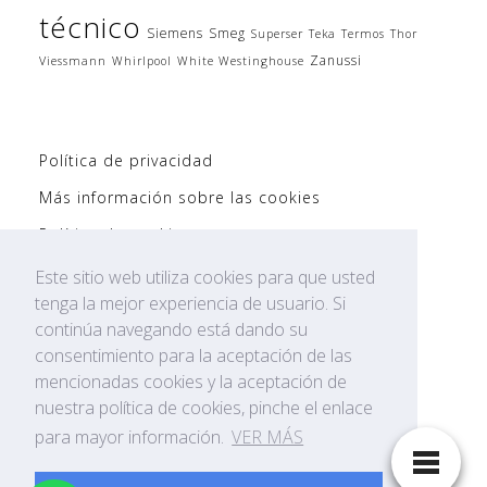
técnico
Siemens
Smeg
Superser
Teka
Termos
Thor
Zanussi
Viessmann
Whirlpool
White Westinghouse
Política de privacidad
Más información sobre las cookies
Política de cookies
Politíca de Privacidad AVISO LEGAL
Este sitio web utiliza cookies para que usted
tenga la mejor experiencia de usuario. Si
Mapa del Sitio WEB
continúa navegando está dando su
consentimiento para la aceptación de las
mencionadas cookies y la aceptación de
nuestra política de cookies, pinche el enlace
para mayor información.
VER MÁS
Servicios Técnico de Electrodomésticos,