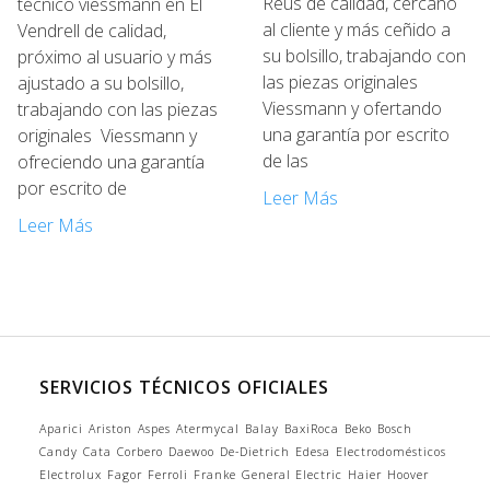
Reus de calidad, cercano
técnico viessmann en El
al cliente y más ceñido a
Vendrell de calidad,
su bolsillo, trabajando con
próximo al usuario y más
las piezas originales
ajustado a su bolsillo,
Viessmann y ofertando
trabajando con las piezas
una garantía por escrito
originales Viessmann y
de las
ofreciendo una garantía
por escrito de
Leer Más
Leer Más
SERVICIOS TÉCNICOS OFICIALES
Aparici
Ariston
Aspes
Atermycal
Balay
BaxiRoca
Beko
Bosch
Candy
Cata
Corbero
Daewoo
De-Dietrich
Edesa
Electrodomésticos
Electrolux
Fagor
Ferroli
Franke
General Electric
Haier
Hoover