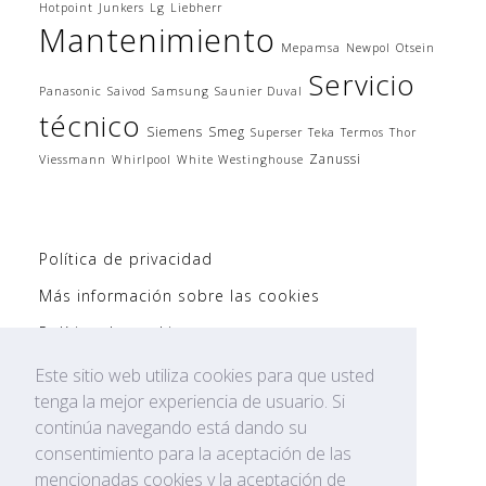
Hotpoint
Junkers
Lg
Liebherr
Mantenimiento
Mepamsa
Newpol
Otsein
Servicio
Panasonic
Saivod
Samsung
Saunier Duval
técnico
Siemens
Smeg
Superser
Teka
Termos
Thor
Zanussi
Viessmann
Whirlpool
White Westinghouse
Política de privacidad
Más información sobre las cookies
Política de cookies
Politíca de Privacidad AVISO LEGAL
Este sitio web utiliza cookies para que usted
tenga la mejor experiencia de usuario. Si
Mapa del Sitio WEB
continúa navegando está dando su
consentimiento para la aceptación de las
mencionadas cookies y la aceptación de