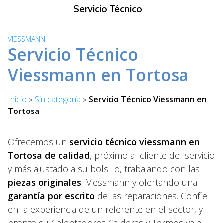
S
Servicio Técnico
a
l
VIESSMANN
t
Servicio Técnico
a
r
Viessmann en Tortosa
a
l
Inicio
»
Sin categoría
»
Servicio Técnico Viessmann en
c
Tortosa
o
n
t
Ofrecemos un
servicio técnico viessmann en
e
Tortosa de calidad
, próximo al cliente del servicio
n
y más ajustado a su bolsillo, trabajando con las
i
piezas originales
Viessmann y ofertando una
d
garantía por escrito
de las reparaciones. Confíe
o
en la experiencia de un referente en el sector, y
pronto su Calentadores Calderas y Termos va a