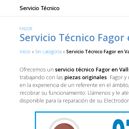
S
Servicio Técnico
a
l
t
FAGOR
a
Servicio Técnico Fagor 
r
a
Inicio
»
Sin categoría
»
Servicio Técnico Fagor en Va
l
c
o
Ofrecemos un
servicio técnico Fagor en Vall
n
trabajando con las
piezas originales
Fagor y 
t
en la experiencia de un referente en el ámbit
e
recobrar su funcionamiento. Llámenos y le ate
n
i
disponible para la reparación de su Electrodom
d
o