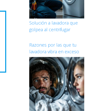
Solución a lavadora que
golpea al centrifugar
Razones por las que tu
lavadora vibra en exceso