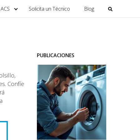
y ACS
Solicita un Técnico
Blog
PUBLICACIONES
lsillo,
es. Confíe
rá
a