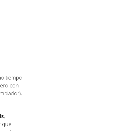
ho tiempo
inero con
impiador),
ls
,
r que