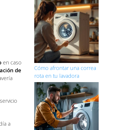
o
en caso
Cómo afrontar una correa
ación de
rota en tu lavadora
avería
ervicio
día a