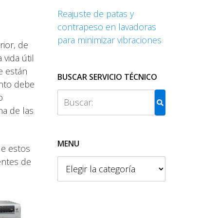
Reajuste de patas y
contrapeso en lavadoras
para minimizar vibraciones
ior, de
vida útil
e están
BUSCAR SERVICIO TÉCNICO
ento debe
o
na de las
MENU
de estos
entes de
M
e
n
u