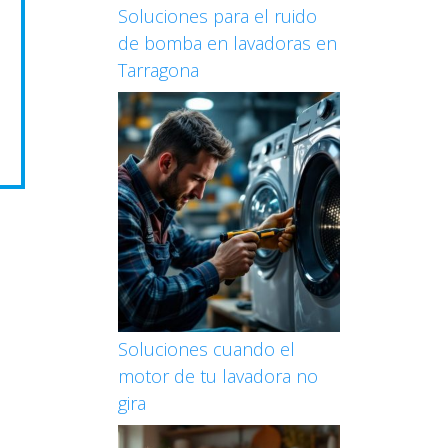
Soluciones para el ruido
de bomba en lavadoras en
Tarragona
Soluciones cuando el
motor de tu lavadora no
gira