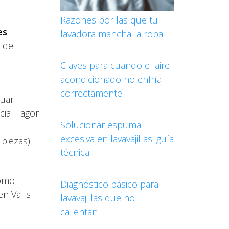
Razones por las que tu
es
lavadora mancha la ropa
o de
Claves para cuando el aire
acondicionado no enfría
correctamente
tuar
cial Fagor
Solucionar espuma
excesiva en lavavajillas: guía
 piezas)
técnica
como
Diagnóstico básico para
en Valls
lavavajillas que no
calientan