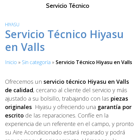
S
Servicio Técnico
a
l
HIYASU
t
Servicio Técnico Hiyasu
a
r
en Valls
a
l
Inicio
»
Sin categoría
»
Servicio Técnico Hiyasu en Valls
c
o
n
Ofrecemos un
servicio técnico Hiyasu en Valls
t
de calidad
, cercano al cliente del servicio y más
e
ajustado a su bolsillo, trabajando con las
piezas
n
originales
Hiyasu y ofreciendo una
garantía por
i
escrito
de las reparaciones. Confíe en la
d
experiencia de un referente en el campo, y pronto
o
su Aire Acondicionado estará reparado y podrá