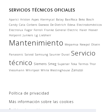
SERVICIOS TÉCNICOS OFICIALES
Aparici
Ariston
Aspes
Atermycal
Balay
BaxiRoca
Beko
Bosch
Candy
Cata
Corbero
Daewoo
De-Dietrich
Edesa
Electrodomésticos
Electrolux
Fagor
Ferroli
Franke
General Electric
Haier
Hoover
Hotpoint
Junkers
Lg
Liebherr
Mantenimiento
Mepamsa
Newpol
Otsein
Servicio
Panasonic
Saivod
Samsung
Saunier Duval
técnico
Siemens
Smeg
Superser
Teka
Termos
Thor
Zanussi
Viessmann
Whirlpool
White Westinghouse
Política de privacidad
Más información sobre las cookies
Política de cookies