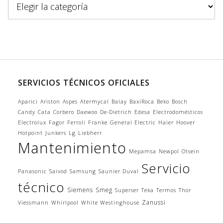
e
n
u
SERVICIOS TÉCNICOS OFICIALES
Aparici
Ariston
Aspes
Atermycal
Balay
BaxiRoca
Beko
Bosch
Candy
Cata
Corbero
Daewoo
De-Dietrich
Edesa
Electrodomésticos
Electrolux
Fagor
Ferroli
Franke
General Electric
Haier
Hoover
Hotpoint
Junkers
Lg
Liebherr
Mantenimiento
Mepamsa
Newpol
Otsein
Servicio
Panasonic
Saivod
Samsung
Saunier Duval
técnico
Siemens
Smeg
Superser
Teka
Termos
Thor
Zanussi
Viessmann
Whirlpool
White Westinghouse