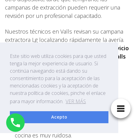
campanas de extracción pueden requerir una
revisión por un profesional capacitado.
Nuestros técnicos en Valls revisan su campana
extractora Lg localizando rápidamente la avería.
Ante alguno de estos síntomas, nuestro
servicio
técnico de campanas extractoras Lg en Valls
Este sitio web utiliza cookies para que usted
tenga la mejor experiencia de usuario. Si
revisará cada uno de los componentes de su
continúa navegando está dando su
campana extractora para proceder a su
consentimiento para la aceptación de las
reparación:
mencionadas cookies y la aceptación de
nuestra política de cookies, pinche el enlace
Se ha fundido la
para mayor información.
VER MÁS
luz de la campana
de extracción.
Acepto
La campana de la
cocina es muy ruidosa.