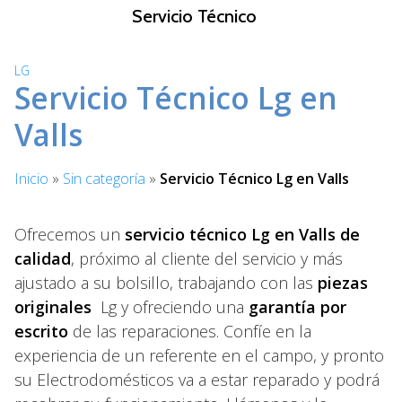
S
Servicio Técnico
a
l
LG
t
Servicio Técnico Lg en
a
r
Valls
a
l
Inicio
»
Sin categoría
»
Servicio Técnico Lg en Valls
c
o
n
Ofrecemos un
servicio técnico Lg en Valls de
t
calidad
, próximo al cliente del servicio y más
e
ajustado a su bolsillo, trabajando con las
piezas
n
originales
Lg y ofreciendo una
garantía por
i
escrito
de las reparaciones. Confíe en la
d
experiencia de un referente en el campo, y pronto
o
su Electrodomésticos va a estar reparado y podrá