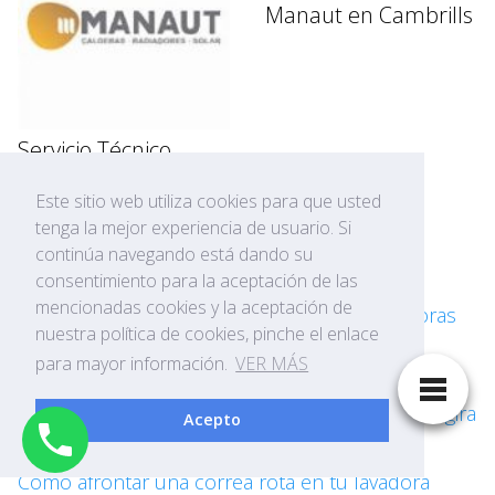
Manaut en Cambrills
Servicio Técnico
Manaut en Salou
Este sitio web utiliza cookies para que usted
tenga la mejor experiencia de usuario. Si
PUBLICACIONES
continúa navegando está dando su
consentimiento para la aceptación de las
mencionadas cookies y la aceptación de
Soluciones para el ruido de bomba en lavadoras
nuestra política de cookies, pinche el enlace
en Tarragona
para mayor información.
VER MÁS
Soluciones cuando el motor de tu lavadora no gira
Acepto
Cómo afrontar una correa rota en tu lavadora