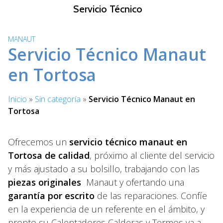
S
Servicio Técnico
a
l
MANAUT
t
Servicio Técnico Manaut
a
r
en Tortosa
a
l
Inicio
»
Sin categoría
»
Servicio Técnico Manaut en
c
Tortosa
o
n
t
Ofrecemos un
servicio técnico manaut en
e
Tortosa de calidad
, próximo al cliente del servicio
n
y más ajustado a su bolsillo, trabajando con las
i
piezas originales
Manaut y ofertando una
d
garantía por escrito
de las reparaciones. Confíe
o
en la experiencia de un referente en el ámbito, y
pronto su Calentadores Calderas y Termos va a