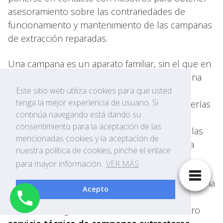
asesoramiento sobre las contrariedades de
funcionamiento y mantenimiento de las campanas
de extracción reparadas.
Una campana es un aparato familiar, sin el que en
la actualidad es difícil imaginar el interior de una
cocina. Como norma, este equipo es de alta
Este sitio web utiliza cookies para que usted
tenga la mejor experiencia de usuario. Si
calidad y puede funcionar sin problemas y averías
continúa navegando está dando su
a lo largo de bastante tiempo. Mas, como
consentimiento para la aceptación de las
cualquier otro dispositivo, tarde o temprano, las
mencionadas cookies y la aceptación de
campanas de extracción pueden requerir una
nuestra política de cookies, pinche el enlace
revisión por un profesional capacitado.
para mayor información.
VER MÁS
Nuestros técnicos en Vila-seca revisan su campana
Acepto
extractora Otsein localizando rápidamente la
avería. Ante alguno de estos síntomas, nuestro