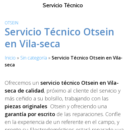
S
Servicio Técnico
a
l
OTSEIN
t
Servicio Técnico Otsein
a
r
en Vila-seca
a
l
Inicio
»
Sin categoría
»
Servicio Técnico Otsein en Vila-
c
seca
o
n
t
Ofrecemos un
servicio técnico Otsein en Vila-
e
seca de calidad
, próximo al cliente del servicio y
n
más ceñido a su bolsillo, trabajando con las
i
piezas originales
Otsein y ofreciendo una
d
garantía por escrito
de las reparaciones. Confíe
o
en la experiencia de un referente en el campo, y
pronto su Electrodomésticos estará reparado y va