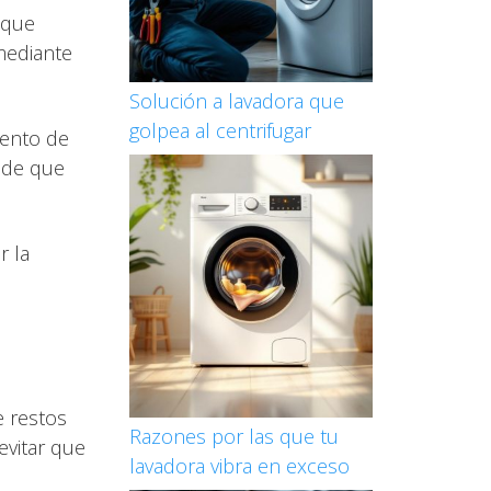
 que
mediante
Solución a lavadora que
golpea al centrifugar
mento de
e de que
r la
e restos
Razones por las que tu
evitar que
lavadora vibra en exceso