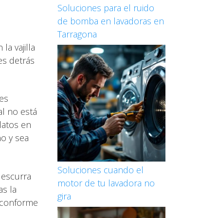
Soluciones para el ruido
de bomba en lavadoras en
Tarragona
a vajilla
es detrás
 es
al no está
latos en
no y sea
Soluciones cuando el
e escurra
motor de tu lavadora no
as la
gira
r conforme