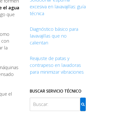
 se formen
excesiva en lavavajillas: guía
e el agua
técnica
algo que
Diagnóstico básico para
 como
lavavajillas que no
o con
calientan
r la
Reajuste de patas y
contrapeso en lavadoras
 máquinas
para minimizar vibraciones
pensado
BUSCAR SERVICIO TÉCNICO
que el