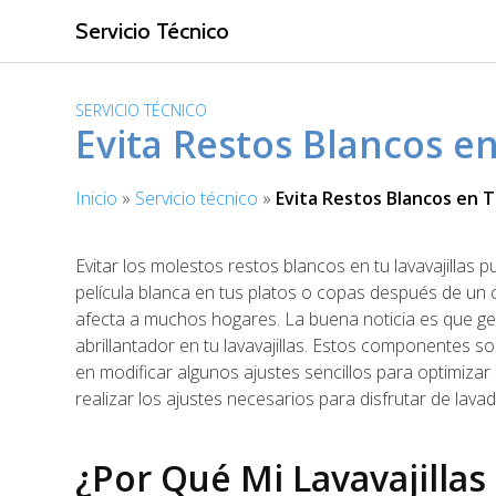
S
Servicio Técnico
a
l
t
SERVICIO TÉCNICO
a
Evita Restos Blancos en
r
a
Inicio
»
Servicio técnico
»
Evita Restos Blancos en Tu
l
c
o
Evitar los molestos restos blancos en tu lavavajillas 
n
película blanca en tus platos o copas después de un 
t
afecta a muchos hogares. La buena noticia es que gen
e
abrillantador en tu lavavajillas. Estos componentes so
n
en modificar algunos ajustes sencillos para optimizar
i
realizar los ajustes necesarios para disfrutar de lava
d
o
¿Por Qué Mi Lavavajillas