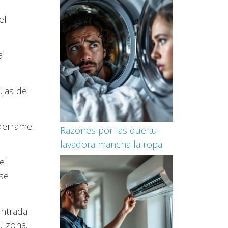
el
l.
ujas del
 derrame.
Razones por las que tu
lavadora mancha la ropa
el
 se
 entrada
u zona.