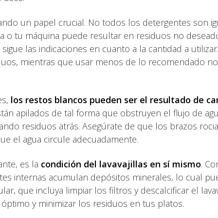
ando un papel crucial. No todos los detergentes son ig
gua o tu máquina puede resultar en residuos no desead
gue las indicaciones en cuanto a la cantidad a utilizar
duos, mientras que usar menos de lo recomendado no
es,
los restos blancos pueden ser el resultado de ca
están apilados de tal forma que obstruyen el flujo de agu
dejando residuos atrás. Asegúrate de que los brazos roc
que el agua circule adecuadamente.
nte, es la
condición del lavavajillas en sí mismo
. Co
artes internas acumulan depósitos minerales, lo cual p
 que incluya limpiar los filtros y descalcificar el lavava
ptimo y minimizar los residuos en tus platos.