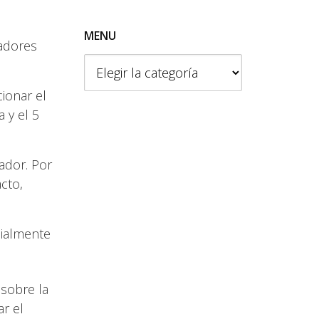
MENU
sadores
M
e
ionar el
n
a y el 5
u
ador. Por
cto,
cialmente
 sobre la
ar el