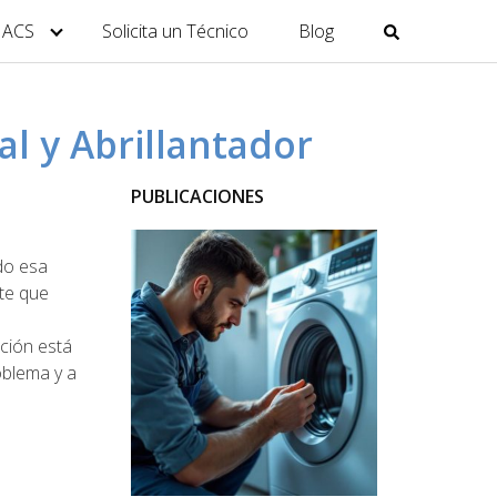
y ACS
Solicita un Técnico
Blog
al y Abrillantador
PUBLICACIONES
ado esa
nte que
ución está
oblema y a