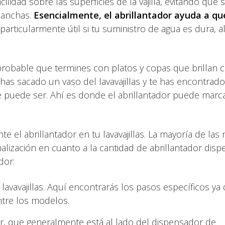
cilidad sobre las superficies de la vajilla, evitando que
manchas.
Esencialmente, el abrillantador ayuda a qu
 particularmente útil si tu suministro de agua es dura, 
probable que termines con platos y copas que brillan
has sacado un vaso del lavavajillas y te has encontrad
e puede ser. Ahí es donde el abrillantador puede marca
 el abrillantador en tu lavavajillas. La mayoría de las
lización en cuanto a la cantidad de abrillantador dis
dor:
lavavajillas. Aquí encontrarás los pasos específicos ya 
ntre los modelos.
or, que generalmente está al lado del dispensador de