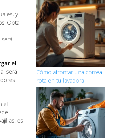
uales, y
os. Opta
.
 será
rgar el
a, será
Cómo afrontar una correa
iadores
rota en tu lavadora
n el
uede
jillas, es