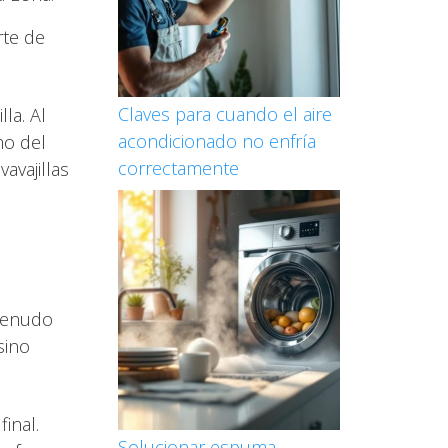
rte de
Claves para cuando el aire
la. Al
acondicionado no enfría
mo del
correctamente
avajillas
menudo
sino
inal.
Solucionar espuma