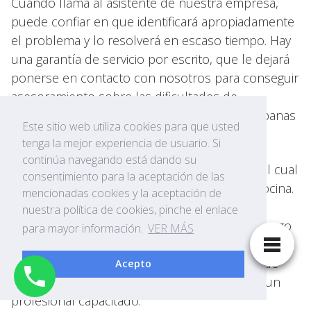
Cuando llama al asistente de nuestra empresa,
puede confiar en que identificará apropiadamente
el problema y lo resolverá en escaso tiempo. Hay
una garantía de servicio por escrito, que le dejará
ponerse en contacto con nosotros para conseguir
asesoramiento sobre las dificultades de
funcionamiento y mantenimiento de las campanas
Este sitio web utiliza cookies para que usted
de extracción reparadas.
tenga la mejor experiencia de usuario. Si
continúa navegando está dando su
Una campana es un aparato doméstico, sin el cual
consentimiento para la aceptación de las
hoy día es difícil imaginar el interior de una cocina.
mencionadas cookies y la aceptación de
Como regla, este equipo es de alta calidad y
nuestra política de cookies, pinche el enlace
puede marchar sin problemas y averías a lo largo
para mayor información.
VER MÁS
de bastante tiempo. Pero, como cualquier otro
dispositivo, tarde o temprano, las campanas de
Acepto
extracción pueden requerir una revisión por un
profesional capacitado.