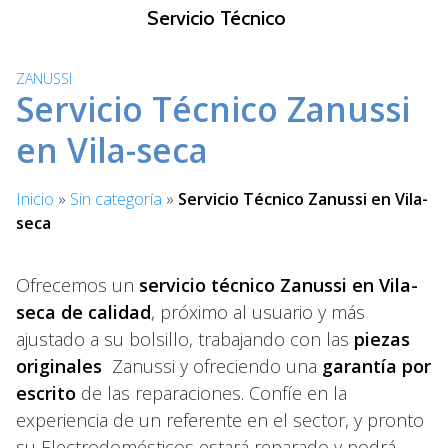
S
Servicio Técnico
a
l
ZANUSSI
t
Servicio Técnico Zanussi
a
r
en Vila-seca
a
l
Inicio
»
Sin categoría
»
Servicio Técnico Zanussi en Vila-
c
seca
o
n
t
Ofrecemos un
servicio técnico Zanussi en Vila-
e
seca de calidad
, próximo al usuario y más
n
ajustado a su bolsillo, trabajando con las
piezas
i
originales
Zanussi y ofreciendo una
garantía por
d
escrito
de las reparaciones. Confíe en la
o
experiencia de un referente en el sector, y pronto
su Electrodomésticos estará reparado y podrá