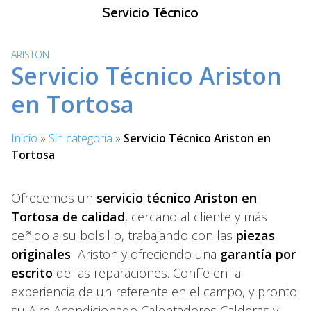
S
Servicio Técnico
a
l
ARISTON
t
Servicio Técnico Ariston
a
r
en Tortosa
a
l
Inicio
»
Sin categoría
»
Servicio Técnico Ariston en
c
Tortosa
o
n
t
Ofrecemos un
servicio técnico Ariston en
e
Tortosa de calidad
, cercano al cliente y más
n
ceñido a su bolsillo, trabajando con las
piezas
i
originales
Ariston y ofreciendo una
garantía por
d
escrito
de las reparaciones. Confíe en la
o
experiencia de un referente en el campo, y pronto
su Aire Acondicionado Calentadores Calderas y