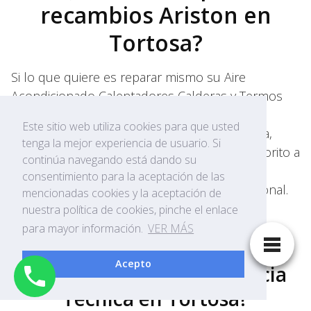
recambios Ariston en
Tortosa?
Si lo que quiere es reparar mismo su Aire
Acondicionado Calentadores Calderas y Termos
Ariston, puede adquirir repuestos Ariston en
Este sitio web utiliza cookies para que usted
Tortosa en diversidad de negocios en Tortosa,
tenga la mejor experiencia de usuario. Si
nosotros le recomendamos nuestro sitio favorito a
continúa navegando está dando su
fin de que adquiera repuestos Ariston con
consentimiento para la aceptación de las
completa confianza y asesoramiento profesional.
mencionadas cookies y la aceptación de
nuestra política de cookies, pinche el enlace
para mayor información.
VER MÁS
Acepto
¿Quieres solicitar Asistencia
Técnica en Tortosa?