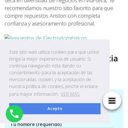
seca en diversidad de negocios en Vila-seca, le
recomendamos nuestro sitio favorito para que
compre repuestos Ariston con completa
confianza y asesoramiento profesional.
Este sitio web utiliza cookies para que usted
¿Quieres solicitar Asistencia
tenga la mejor experiencia de usuario. Si
continúa navegando está dando su
Técnica en Vila-seca?
consentimiento para la aceptación de las
mencionadas cookies y la aceptación de
nuestra política de cookies, pinche el enlace
para mayor información.
VER MÁS
Acepto
Solicitud de Asistencia Técnica
Tu nombre (requerido)