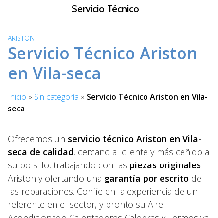
S
Servicio Técnico
a
l
ARISTON
t
Servicio Técnico Ariston
a
r
en Vila-seca
a
l
Inicio
»
Sin categoría
»
Servicio Técnico Ariston en Vila-
c
seca
o
n
t
Ofrecemos un
servicio técnico Ariston en Vila-
e
seca de calidad
, cercano al cliente y más ceñido a
n
su bolsillo, trabajando con las
piezas originales
i
Ariston y ofertando una
garantía por escrito
de
d
las reparaciones. Confíe en la experiencia de un
o
referente en el sector, y pronto su Aire
Acondicionado Calentadores Calderas y Termos va