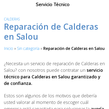
S
Servicio Técnico
a
l
CALDERAS
t
Reparación de Calderas
a
r
en Salou
a
l
Inicio
»
Sin categoría
»
Reparación de Calderas en Salou
c
o
n
¿Necesita un servicio de reparación de Calderas en
t
Salou? con nosotros puede contratar un
servicio
e
técnico para Calderas en Salou garantizado y
n
de confianza.
i
d
Estos son algunos de los motivos que debería
o
usted valorar al momento de escoger cuál
empresa está capacitada para solucionar la
avería