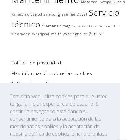
Mepamsa
Newpol
Otsein
Servicio
Panasonic
Saivod
Samsung
Saunier Duval
técnico
Siemens
Smeg
Superser
Teka
Termos
Thor
Zanussi
Viessmann
Whirlpool
White Westinghouse
Política de privacidad
Más información sobre las cookies
Política de cookies
Politíca de Privacidad AVISO LEGAL
Este sitio web utiliza cookies para que usted
tenga la mejor experiencia de usuario. Si
Mapa del Sitio WEB
continúa navegando está dando su
consentimiento para la aceptación de las
mencionadas cookies y la aceptación de
nuestra política de cookies, pinche el enlace