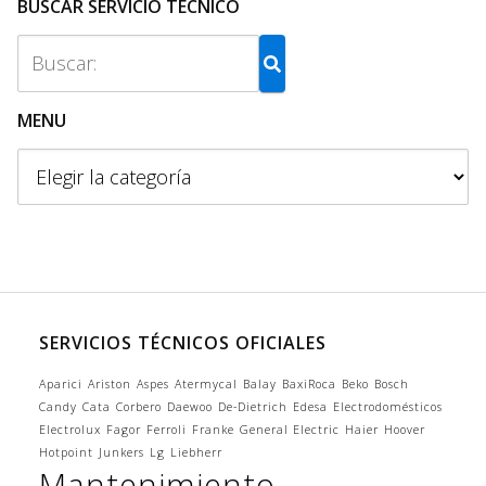
BUSCAR SERVICIO TÉCNICO
MENU
M
e
n
u
SERVICIOS TÉCNICOS OFICIALES
Aparici
Ariston
Aspes
Atermycal
Balay
BaxiRoca
Beko
Bosch
Candy
Cata
Corbero
Daewoo
De-Dietrich
Edesa
Electrodomésticos
Electrolux
Fagor
Ferroli
Franke
General Electric
Haier
Hoover
Hotpoint
Junkers
Lg
Liebherr
Mantenimiento