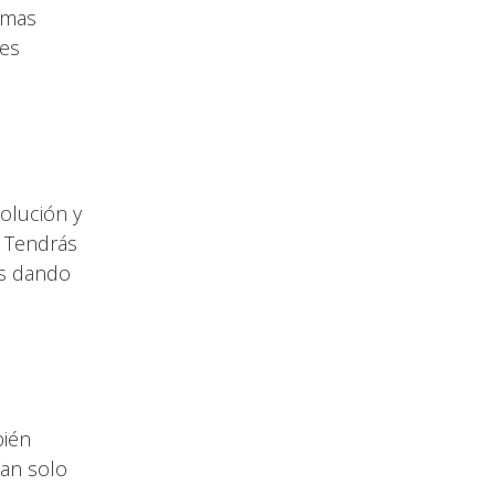
ximas
nes
olución y
. Tendrás
os dando
bién
Tan solo