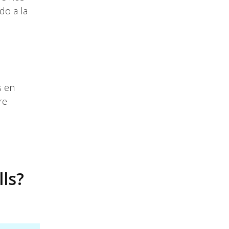
do a la
s en
re
lls?