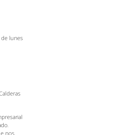
s de lunes
 Calderas
mpresarial
ado.
ue nos