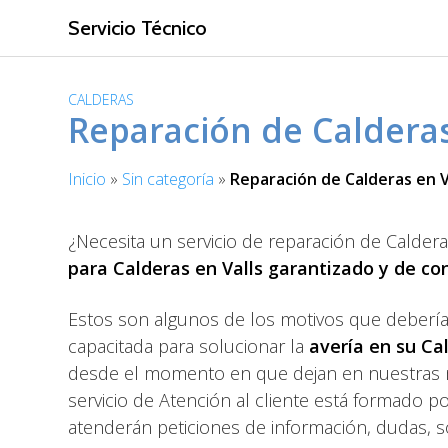
S
Servicio Técnico
a
l
t
CALDERAS
a
Reparación de Calderas
r
a
Inicio
»
Sin categoría
»
Reparación de Calderas en V
l
c
o
¿Necesita un servicio de reparación de Calde
n
para Calderas en Valls garantizado y de co
t
e
Estos son algunos de los motivos que deberí
n
capacitada para solucionar la
avería en su Ca
i
d
desde el momento en que dejan en nuestras ma
o
servicio de Atención al cliente está formado 
atenderán peticiones de información, dudas, sol