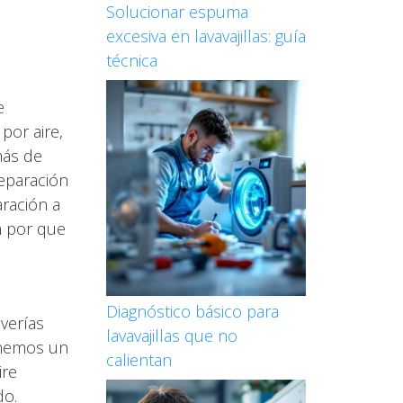
Solucionar espuma
excesiva en lavavajillas: guía
técnica
e
por aire,
más de
reparación
aración a
n por que
Diagnóstico básico para
verías
lavavajillas que no
enemos un
calientan
ire
do.