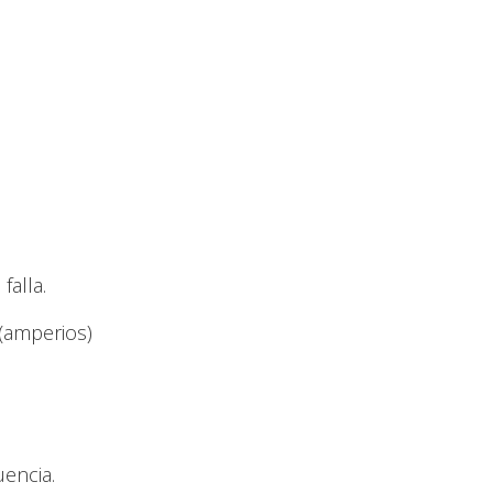
falla.
(amperios)
uencia.