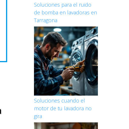
Soluciones para el ruido
de bomba en lavadoras en
Tarragona
Soluciones cuando el
a
motor de tu lavadora no
gira