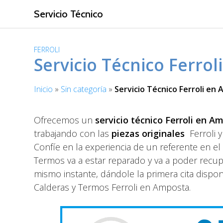
S
Servicio Técnico
a
l
t
FERROLI
a
Servicio Técnico Ferro
r
a
Inicio
»
Sin categoría
»
Servicio Técnico Ferroli en
l
c
o
Ofrecemos un
servicio técnico Ferroli en A
n
trabajando con las
piezas originales
Ferroli 
t
Confíe en la experiencia de un referente en e
e
Termos va a estar reparado y va a poder recu
n
i
mismo instante, dándole la primera cita dispo
d
Calderas y Termos Ferroli en Amposta.
o