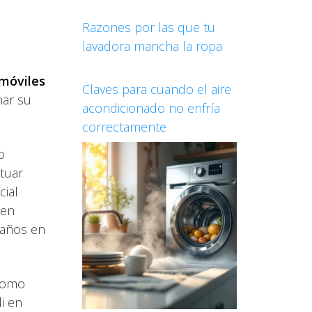
Razones por las que tu
lavadora mancha la ropa
móviles
Claves para cuando el aire
nar su
acondicionado no enfría
correctamente
o
tuar
cial
 en
 años en
 como
i en