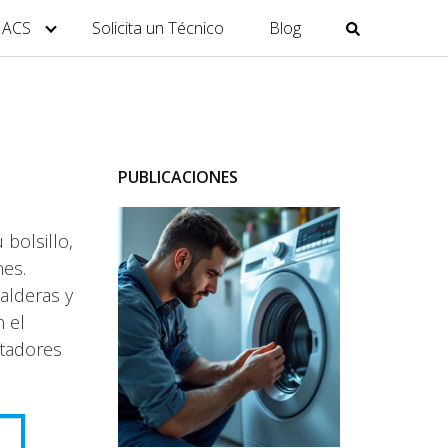
y ACS
Solicita un Técnico
Blog
PUBLICACIONES
 bolsillo,
nes.
alderas y
 el
ntadores