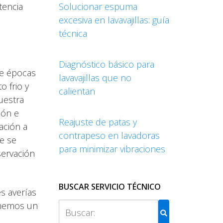
tencia
Solucionar espuma
excesiva en lavavajillas: guía
técnica
Diagnóstico básico para
de épocas
lavavajillas que no
o frio y
calientan
uestra
ión e
Reajuste de patas y
ación a
contrapeso en lavadoras
e se
para minimizar vibraciones
servación
BUSCAR SERVICIO TÉCNICO
s averías
enemos un