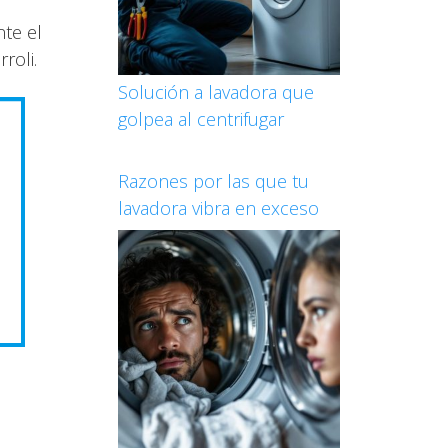
te el
roli.
Solución a lavadora que
golpea al centrifugar
Razones por las que tu
lavadora vibra en exceso