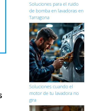
Soluciones para el ruido
de bomba en lavadoras en
Tarragona
Soluciones cuando el
s
motor de tu lavadora no
gira