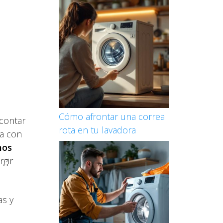
Cómo afrontar una correa
 contar
rota en tu lavadora
a con
mos
rgir
as y