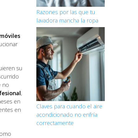
Razones por las que tu
lavadora mancha la ropa
móviles
ucionar
uieren su
scurrido
e no
fesional
,
meses en
Claves para cuando el aire
ientes en
acondicionado no enfría
correctamente
 como