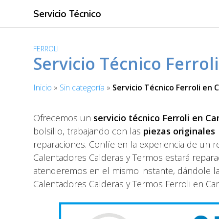
S
Servicio Técnico
a
l
t
FERROLI
a
Servicio Técnico Ferrol
r
a
Inicio
»
Sin categoría
»
Servicio Técnico Ferroli en C
l
c
o
Ofrecemos un
servicio técnico Ferroli en Ca
n
bolsillo, trabajando con las
piezas originales
t
reparaciones. Confíe en la experiencia de un r
e
Calentadores Calderas y Termos estará repara
n
i
atenderemos en el mismo instante, dándole la 
d
Calentadores Calderas y Termos Ferroli en Cam
o