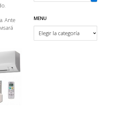
do.
MENU
a. Ante
visará
M
e
n
u